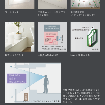
参考写真
フットライト
天井埋込カセット型エアコ
温水式床暖房
ン（全居室）
（リビング・ダイニング）
概念図
概念図
床立上りカウンター
Low-E 複層ガラス
全熱交換型機
械
換気
※住戸計画により、内装壁がでるタ
イプがあります。詳細は各タイプ図
面をご確認ください※避難通路（管
理用スペース）は、通常は出入りで
ダイレクトフルワイドウィンドウ概念図
きません