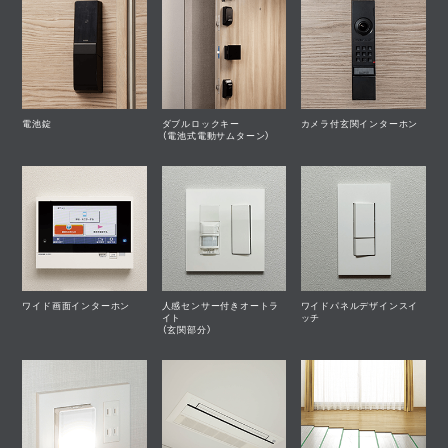
電池錠
ダブルロックキー
カメラ付玄関インターホン
（電池式電動サムターン）
ワイド画面インターホン
人感センサー付きオートラ
ワイドパネルデザインスイ
イト
ッチ
（玄関部分）