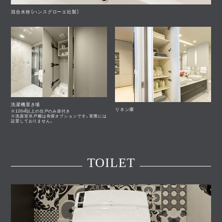
混合水栓〔ハンスグローエ社製〕
洗濯機置き場
リネン庫
2
m
※120
以上の住戸のみ扉付き
※洗面室吊戸棚は有償オプションです。実際には
設置しておりません。
TOILET