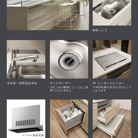
静音シンク
浄水器一体型混合水栓
ディスポーザー
IH クッキングヒーター
2
※生ごみの種類によってはご使
m
※45
未満の住戸は2口タイプ
用いただけません
となります
メーカー提供写真