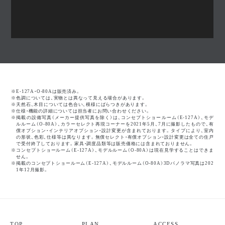
※E-127A・O-80Aは販売済み。
※色調については、実物とは異なって見える場合があります。
※天然石、木目については色合い、模様にばらつきがあります。
※仕様・機能の詳細については担当者にお問い合わせください。
※掲載の設備写真（メーカー提供写真を除く）は、コンセプトショールーム（E-127A）、モデ
ルルーム（O-80A）、カラーセレクト再現コーナーを2021年5月、7月に撮影したもので、有
償オプション・インテリアオプション・設計変更が含まれております。タイプにより、室内
の形状、色彩、仕様等は異なります。無償セレクト・有償オプション・設計変更は全ての住戸
で受付終了しております。家具・調度品類等は販売価格には含まれておりません。
※コンセプトショールーム（E-127A）、モデルルーム（O-80A）は現在見学することはできま
せん。
※掲載のコンセプトショールーム（E-127A）、モデルルーム（O-80A）3Dパノラマ写真は202
1年12月撮影。
TOP
PLAN
ACCESS