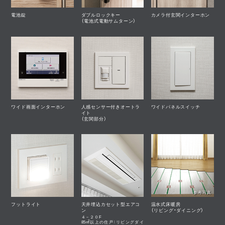
電池錠
ダブルロックキー
カメラ付玄関インターホン
（電池式電動サムターン）
ワイド画面インターホン
人感センサー付きオートラ
ワイドパネルスイッチ
イト
（玄関部分）
参考写真
フットライト
天井埋込カセット型エアコ
温水式床暖房
ン
（リビング・ダイニング）
４－２０F
2
m
85
以上の住戸：リビングダイ