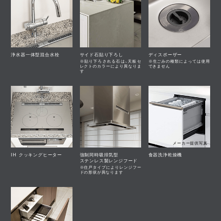
浄水器一体型混合水栓
サイド石貼り下ろし
ディスポーザー
※貼り下ろされる石は、天板セ
※生ごみの種類によっては使用
レクトのカラーにより異なりま
できません
す
メーカー提供写真
IH クッキングヒーター
強制同時吸排気型
食器洗浄乾燥機
ステンレス製レンジフード
※住戸タイプによりレンジフー
ドの形状が異なります