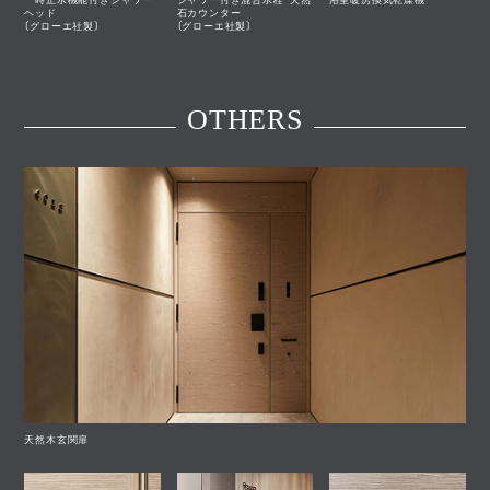
一時止水機能付きシャワー
シャワー付き混合水栓・天然
浴室暖房換気乾燥機
ヘッド
石カウンター
〔グローエ社製〕
〔グローエ社製〕
OTHERS
天然木玄関扉