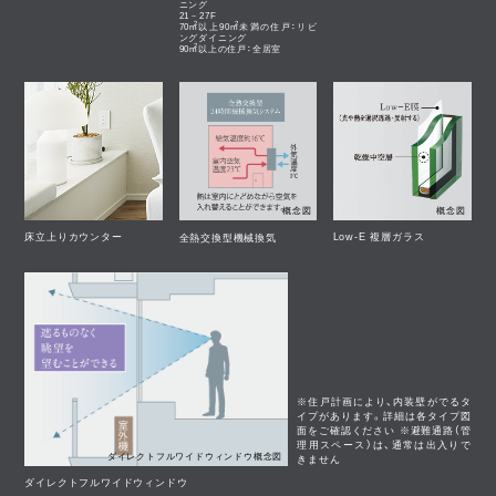
ニング
21－27F
2
2
m
m
70
以上90
未満の住戸：リビ
ングダイニング
2
m
90
以上の住戸：全居室
概念図
概念図
床立上りカウンター
Low-E 複層ガラス
全熱交換型機
械
換気
※住戸計画により、内装壁がでるタ
イプがあります。詳細は各タイプ図
面をご確認ください ※避難通路（管
理用スペース）は、通常は出入りで
ダイレクトフルワイドウィンドウ概念図
きません
ダイレクトフルワイドウィンドウ