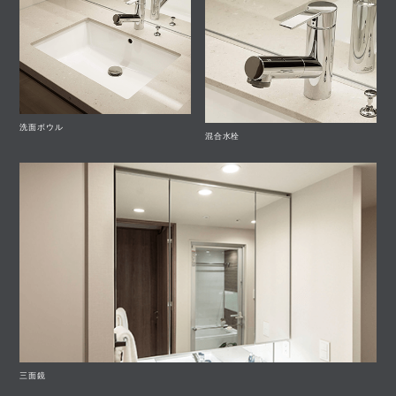
洗面ボウル
混合水栓
三面鏡