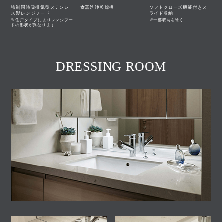
強制同時吸排気型ステンレ
食器洗浄乾燥機
ソフトクローズ機能付きス
ス製レンジフード
ライド収納
※住戸タイプによりレンジフー
※一部収納を除く
ドの形状が異なります
DRESSING ROOM