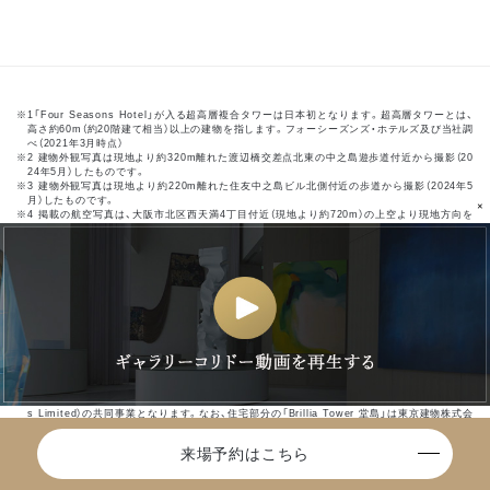
※1「Four Seasons Hotel」が入る超高層複合タワーは日本初となります。超高層タワーとは、
高さ約60m（約20階建て相当）以上の建物を指します。フォーシーズンズ・ホテルズ及び当社調
べ（2021年3月時点）
※2 建物外観写真は現地より約320m離れた渡辺橋交差点北東の中之島遊歩道付近から撮影（20
24年5月）したものです。
※3 建物外観写真は現地より約220m離れた住友中之島ビル北側付近の歩道から撮影（2024年5
月）したものです。
×
※4 掲載の航空写真は、大阪市北区西天満4丁目付近（現地より約720m）の上空より現地方向を
撮影（2024年5月）したものです。また、現地からの眺望とは異なります。
※5 16駅は：大阪駅（JR）・西梅田駅（Osaka Metro）・渡辺橋駅（京阪）・北新地駅（JR）・肥後橋駅
（Osaka Metro）・福島駅（阪神）・大阪梅田駅（阪神）・大江橋駅（京阪）・新福島駅（JR）・中之島
駅（京阪）・福島駅（JR）・東梅田駅（Osaka Metro）・梅田駅 （Osaka Metro）・淀屋橋駅（Osaka
Metro）・淀屋橋駅（京阪）・大阪梅田駅（阪急）を指します。14路線は：JR大阪環状線・JR神戸
線・JR京都線・JR宝塚線・Osaka Metro四つ橋線・Osaka Metro谷町線・Osaka Metro御堂
筋線・京阪本線・京阪中之島線 ・JR東西線・阪神本線・阪急神戸線・阪急京都線・阪急宝塚線 を
指します。
※6 建物外観写真は現地より約450m離れた中之島フェスティバルタワー（現地より徒歩6分）か
ら撮影（2024年5月）したものです。
※徒歩分数は80mを1分として算出（端数切り上げ）した概算時間です。
※距離表示は現地からの地図上の概測です。
※超高層複合タワー「ONE DOJIMA PROJECT」は東京建物株式会社とHPL（Hotel Propertie
s Limited）の共同事業となります。なお、住宅部分の「Brillia Tower 堂島」は東京建物株式会
社の単独事業となります。
※掲載の周辺環境情報は2021年2月に調査したものです。周辺環境は将来にわたって保証され
来場予約はこちら
るものではなく、掲載の情報は変更になる場合がございます。